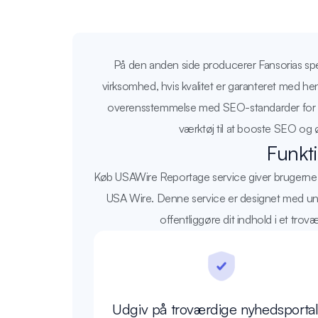
På den anden side producerer Fansorias speci
virksomhed, hvis kvalitet er garanteret med hen
overensstemmelse med SEO-standarder for at gi
værktøj til at booste SEO og øg
Funkt
Køb USAWire Reportage service giver brugerne mu
USA Wire. Denne service er designet med uni
offentliggøre dit indhold i et trov
Udgiv på troværdige nyhedsportal