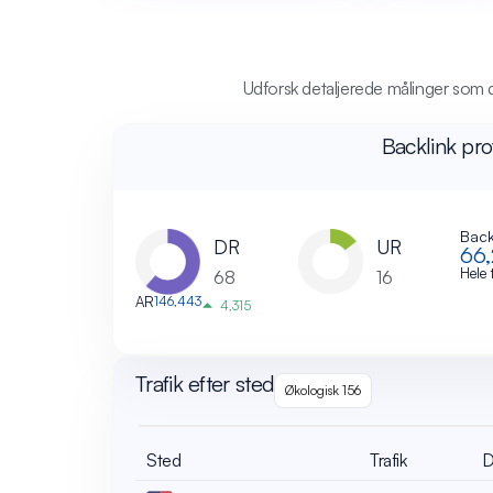
Udforsk detaljerede målinger som do
Backlink prof
Back
UR
DR
66
Hele 
16
68
AR
146,443
4,315
Trafik efter sted
Økologisk 156
Sted
Trafik
D