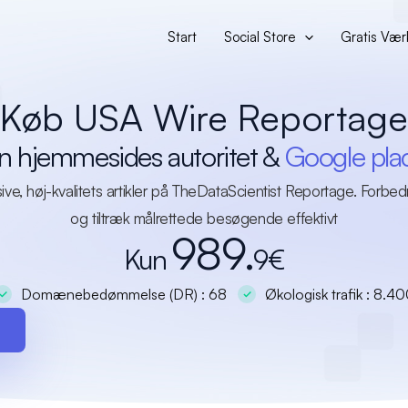
Start
Social Store
Gratis Vær
Køb USA Wire Reportage
n hjemmesides autoritet &
Google pla
, høj-kvalitets artikler på TheDataScientist Reportage. Forbedr d
og tiltræk målrettede besøgende effektivt
989.
Kun
9€
Domænebedømmelse (DR) : 68
Økologisk trafik : 8.4