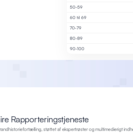
50-59
60 til 69
70-79
80-89
90-100
re Rapporteringstjeneste
andhistoriefortælling, støttet af ekspertrøster og multimedierigt indho