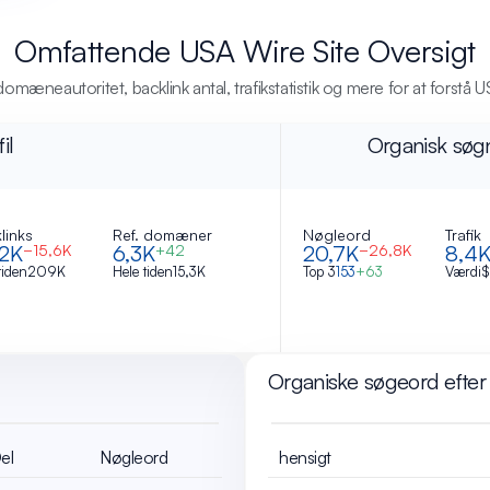
Omfattende USA Wire Site Oversigt
mæneautoritet, backlink antal, trafikstatistik og mere for at forstå
U
il
Organisk søg
links
Ref. domæner
Nøgleord
Trafik
,2K
6,3K
20,7K
8,4
−15,6K
+42
−26,8K
tiden
209K
Hele tiden
15,3K
Top 3
153
+63
Værdi
$
Organiske søgeord efter 
el
Nøgleord
hensigt