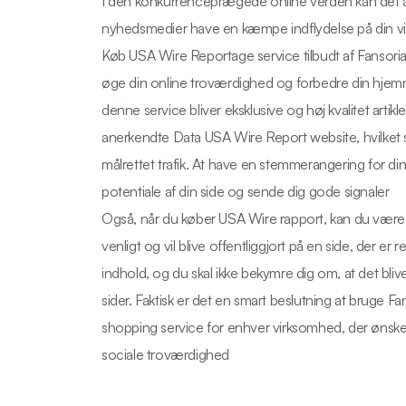
I den konkurrenceprægede online verden kan det at
nyhedsmedier have en kæmpe indflydelse på din v
Køb USA Wire Reportage service tilbudt af Fansoria
øge din online troværdighed og forbedre din hje
denne service bliver eksklusive og høj kvalitet artikle
anerkendte Data USA Wire Report website, hvilket s
målrettet trafik. At have en stemmerangering for di
potentiale af din side og sende dig gode signaler
Også, når du køber USA Wire rapport, kan du være s
venligt og vil blive offentliggjort på en side, der er re
indhold, og du skal ikke bekymre dig om, at det blive
sider. Faktisk er det en smart beslutning at bruge 
shopping service for enhver virksomhed, der ønske
sociale troværdighed