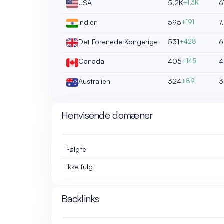
USA
5,2K
+1,3K
6
Indien
595
+191
7
Det Forenede Kongerige
531
+428
6
Canada
405
+145
4
Australien
324
+89
3
Henvisende domæner
Følgte
Ikke fulgt
Backlinks