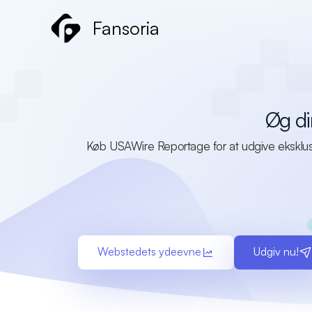
Gå
Fansoria
til
indholdet
Øg di
Køb USAWire Reportage for at udgive eksklusive
Webstedets ydeevne
Udgiv nu!