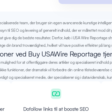
aliserede team, der bruger sin egen avancerede kunstige intelligens,
syn til SEO og levering af generelt indhold, der er målrettet mod dit p
ve dig de bedste resultater. Derfor, køb i USA Wire Reportage shopp
e din brand troværdighed, hvilket vil have positive effekter på lang sig
ioner ved Buy USAWire Reportage tje
lighed for at offentliggøre deres artikler og specialiseret indhold 
kke funktioner, der dramatisk vil forbedre din online tilstedevære
ærdigt og specialiseret medie, der specialiserer sig i datavidenskab, ku
er
Dofollow links til at booste SEO