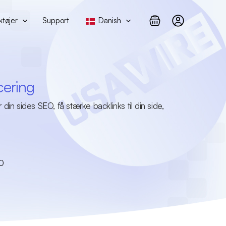
ktøjer
Support
Danish
cering
in sides SEO, få stærke backlinks til din side,
00