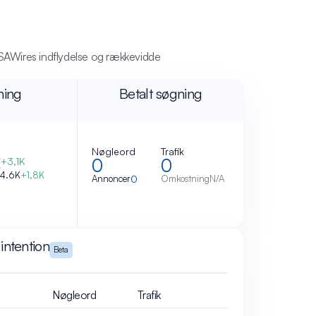
SAWire
s indflydelse og rækkevidde
ning
Betalt søgning
Nøgleord
Trafik
K
0
0
+3,1K
4.6K
+1,8K
Annoncer
0
Omkostning
N/A
intention
Beta
Nøgleord
Trafik