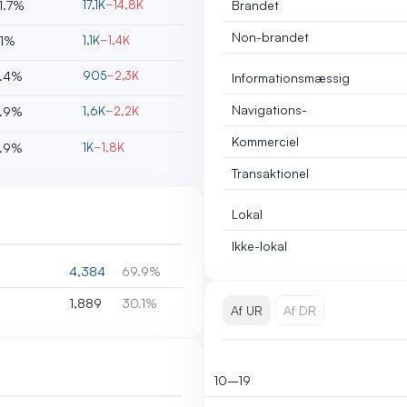
1.7%
17,1K
−14,8K
Brandet
Non-brandet
.1%
1,1K
−1,4K
.4%
905
−2,3K
Informationsmæssig
Navigations-
.9%
1,6K
−2,2K
Kommerciel
.9%
1K
−1,8K
Transaktionel
Lokal
Ikke-lokal
4,384
69.9%
1,889
30.1%
Af UR
Af DR
10–19