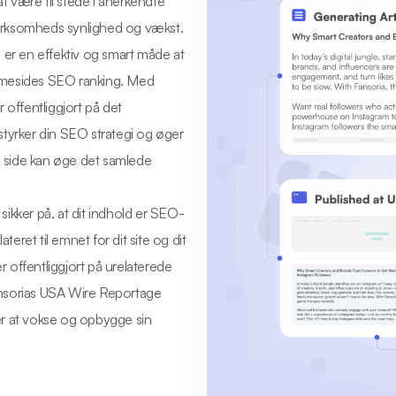
 være til stede i anerkendte
irksomheds synlighed og vækst.
 er en effektiv og smart måde at
mmesides SEO ranking. Med
r offentliggjort på det
tyrker din SEO strategi og øger
n side kan øge det samlede
ikker på, at dit indhold er SEO-
lateret til emnet for dit site og dit
r offentliggjort på urelaterede
Fansorias USA Wire Reportage
r at vokse og opbygge sin