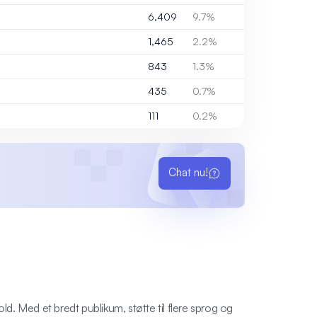
6,409
9.7%
1,465
2.2%
843
1.3%
435
0.7%
111
0.2%
Chat nu!
ld. Med et bredt publikum, støtte til flere sprog og