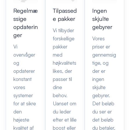
Regelmæ
Tilpassed
Ingen
ssige
e pakker
skjulte
opdaterin
gebyrer
Vi tilbyder
ger
forskellige
Vores
Vi
pakker
priser er
overvåger
med
gennemsig
og
højkvalitets
tige, og
opdaterer
likes, der
der er
konstant
passer til
ingen
vores
dine
skjulte
systemer
behov.
gebyrer.
for at sikre
Uanset om
Det beløb
den
du leder
du ser er
højeste
efter et lille
det beløb
kvalitet af
boost eller
du betaler,