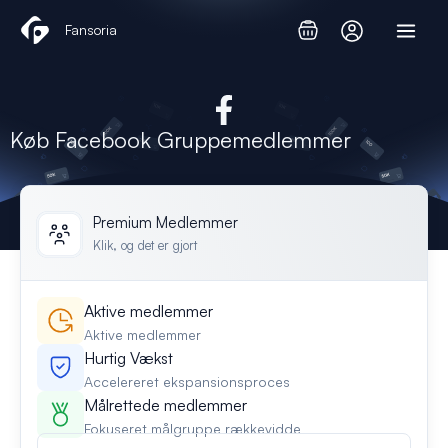
Gå
Fansoria
til
indholdet
Køb Facebook Gruppemedlemmer
Premium Medlemmer
Klik, og det er gjort
Aktive medlemmer
Aktive medlemmer
Hurtig Vækst
Accelereret ekspansionsproces
Målrettede medlemmer
Fokuseret målgruppe rækkevidde