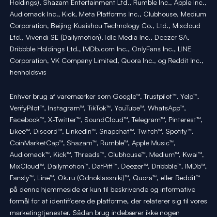
Holdings), Shazam Entertainment Ltd., Rumble Inc., Apple Inc.,
Audiomack Inc., Kick, Meta Platforms Inc., Clubhouse, Medium
Corporation, Beijing Kuaishou Technology Co., Ltd., Mixcloud
Ltd., Vivendi SE (Dailymotion), Idle Media Inc., Deezer SA,
Dribbble Holdings Ltd., IMDb.com Inc., OnlyFans Inc., LINE
Corporation, VK Company Limited, Quora Inc., og Reddit Inc.,
henholdsvis
Enhver brug af varemærker som Google™, Trustpilot™, Yelp™,
VerifyPilot™, Instagram™, TikTok™, YouTube™, WhatsApp™,
Facebook™, X-Twitter™, SoundCloud™, Telegram™, Pinterest™,
Likee™, Discord™, LinkedIn™, Snapchat™, Twitch™, Spotify™,
CoinMarketCap™, Shazam™, Rumble™, Apple Music™,
Audiomack™, Kick™, Threads™, Clubhouse™, Medium™, Kwai™,
MixCloud™, Dailymotion™, DatPiff™, Deezer™, Dribbble™, IMDb™,
Fansly™, Line™, Ok.ru (Odnoklassniki)™, Quora™, eller Reddit™
på denne hjemmeside er kun til beskrivende og informative
formål for at identificere de platforme, der relaterer sig til vores
marketingtjenester. Sådan brug indebærer ikke nogen