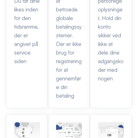
Du får dine
af
personlige
likes inden
betroede
oplysninge
for den
globale
r. Hold din
tidsramme,
betalingssy
konto
der er
stemer.
sikker ved
angivet på
Der er ikke
ikke at
service
brug for
dele dine
siden
registrering
adgangsko
for at
der med
gennemfør
nogen
e din
betaling