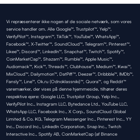
Vi repræsenterer ikke nogen af de sociale netværk, som vores
service handler om. Alle Google™, Trustpilot™, Yelp™,
VerifyPilot™, Instagram™, TikTok™, YouTube™, WhatsApp™,
Facebook™, X-Twitter™, SoundCloud™, Telegram™, Pinterest™,
Likee™, Discord™, LinkedIn™, Snapchat™, Twitch™, Spotify™,
CoinMarketCap™, Shazam™, Rumble™, Apple Music™,
Audiomack™, Kick™, Threads™, Clubhouse™, Medium™, Kwai™,
MixCloud™, Dailymotion™, DatPiff™, Deezer™, Dribbble™, IMDb™,
Fansly™, Line™, Ok.ru (Odnoklassniki)™, Quora™, og Reddit™
varemærker, der vises på denne hjemmeside, tilhører deres
respektive ejere: Google LLC, Trustpilot Group, Yelp Inc.,
VerifyPilot Inc., Instagram LLC, Bytedance Ltd., YouTube LLC,
WhatsApp LLC, Facebook Inc., X Corp., SoundCloud Global
Limited & Co. KG, Telegram Messenger Inc., Pinterest Inc., YY
Inc., Discord Inc., LinkedIn Corporation, Snap Inc., Twitch
Interactive Inc., Spotify AB, CoinMarketCap (af Binance