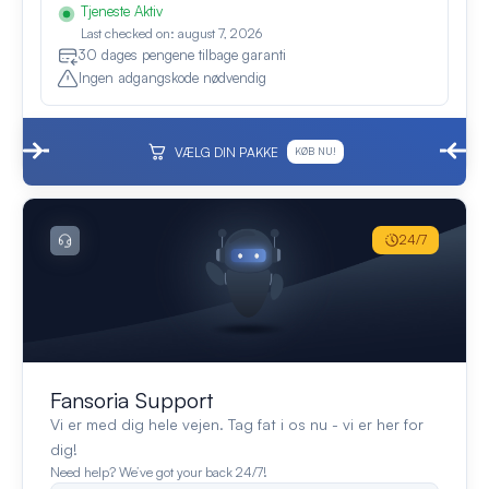
Tjeneste Aktiv
Last checked on: august 7, 2026
30 dages pengene tilbage garanti
Ingen adgangskode nødvendig
VÆLG DIN PAKKE
KØB NU!
24/7
Fansoria Support
Vi er med dig hele vejen. Tag fat i os nu - vi er her for
dig!
Need help? We’ve got your back 24/7!