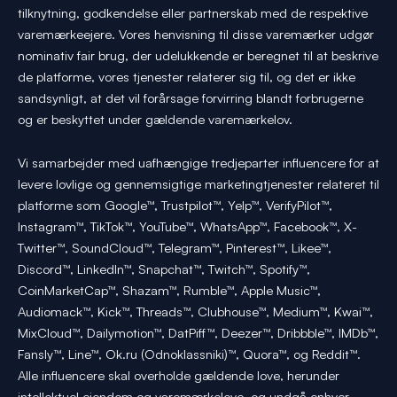
tilknytning, godkendelse eller partnerskab med de respektive
varemærkeejere. Vores henvisning til disse varemærker udgør
nominativ fair brug, der udelukkende er beregnet til at beskrive
de platforme, vores tjenester relaterer sig til, og det er ikke
sandsynligt, at det vil forårsage forvirring blandt forbrugerne
og er beskyttet under gældende varemærkelov.
Vi samarbejder med uafhængige tredjeparter influencere for at
levere lovlige og gennemsigtige marketingtjenester relateret til
platforme som Google™, Trustpilot™, Yelp™, VerifyPilot™,
Instagram™, TikTok™, YouTube™, WhatsApp™, Facebook™, X-
Twitter™, SoundCloud™, Telegram™, Pinterest™, Likee™,
Discord™, LinkedIn™, Snapchat™, Twitch™, Spotify™,
CoinMarketCap™, Shazam™, Rumble™, Apple Music™,
Audiomack™, Kick™, Threads™, Clubhouse™, Medium™, Kwai™,
MixCloud™, Dailymotion™, DatPiff™, Deezer™, Dribbble™, IMDb™,
Fansly™, Line™, Ok.ru (Odnoklassniki)™, Quora™, og Reddit™.
Alle influencere skal overholde gældende love, herunder
intellektuel ejendom og varemærkelove, og undgå enhver