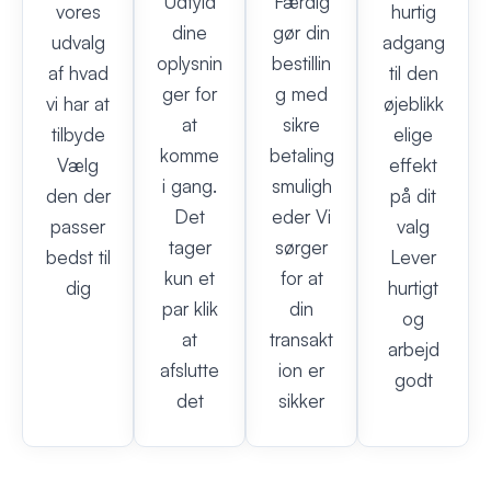
Udfyld
Færdig
vores
hurtig
dine
gør din
udvalg
adgang
oplysnin
bestillin
af hvad
til den
ger for
g med
vi har at
øjeblikk
at
sikre
tilbyde
elige
komme
betaling
Vælg
effekt
i gang.
smuligh
den der
på dit
Det
eder Vi
passer
valg
tager
sørger
bedst til
Lever
kun et
for at
dig
hurtigt
par klik
din
og
at
transakt
arbejd
afslutte
ion er
godt
det
sikker