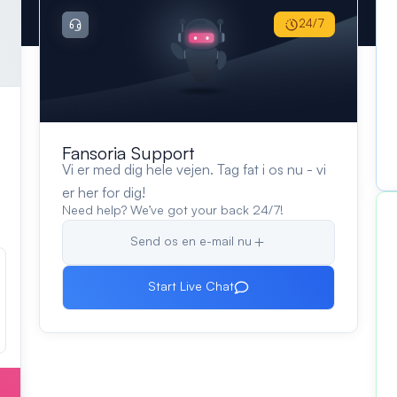
24/7
Fansoria Support
Vi er med dig hele vejen. Tag fat i os nu - vi
er her for dig!
Need help? We’ve got your back 24/7!
Send os en e-mail nu
Start Live Chat