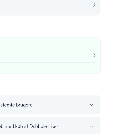
Anmeldelse for
Meget pålidel
Altid konsekv
John M.
verif
 bestemte brugere
job med køb af Dribbble Likes