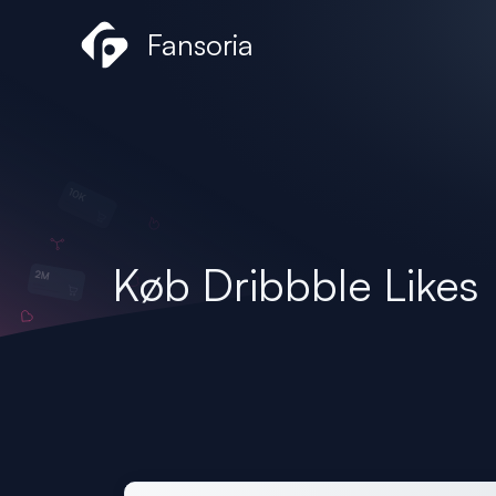
Gå
Fansoria
til
indholdet
Køb Dribbble Likes