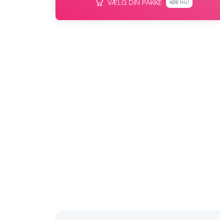
VÆLG DIN PAKKE
KØB NU!