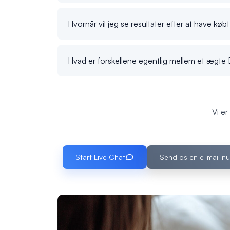
Hvornår vil jeg se resultater efter at have køb
Hvad er forskellene egentlig mellem et ægte D
Vi er
Start Live Chat
Send os en e-mail nu