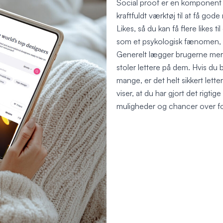
Social proof er en komponent i
kraftfuldt værktøj til at få go
Likes, så du kan få flere likes t
som et psykologisk fænomen, de
Generelt lægger brugerne mere
stoler lettere på dem. Hvis du
mange, er det helt sikkert lette
viser, at du har gjort det rigtige
muligheder og chancer over for 